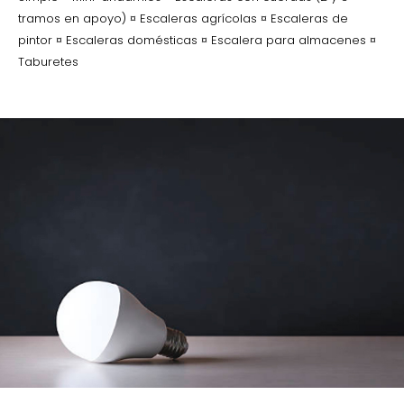
tramos en apoyo) ¤ Escaleras agrícolas ¤ Escaleras de
pintor ¤ Escaleras domésticas ¤ Escalera para almacenes ¤
Taburetes