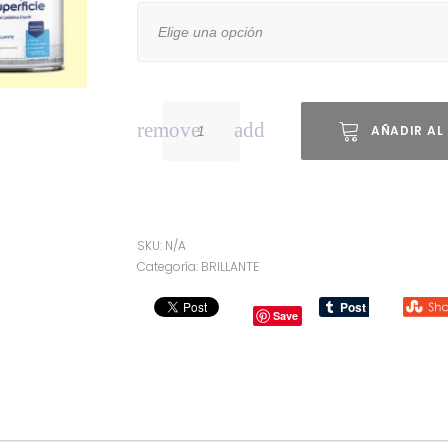
MARFIL
AÑADIR AL
BRILLANTE
ACRYLIC
MULTISUPERCIE
SKU:
N/A
cantidad
Categoría:
BRILLANTE
Save